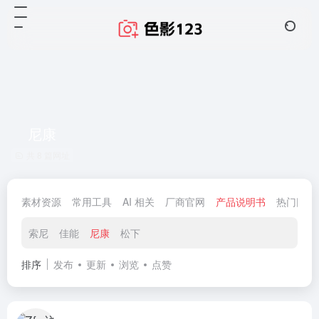
尼康
共 8 篇网址
素材资源
常用工具
AI 相关
厂商官网
产品说明书
热门网站
索尼
佳能
尼康
松下
排序
发布
更新
浏览
点赞