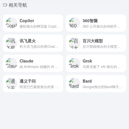
相关导航
Copilot
360智脑
微软推出的网页版 Copilot 助手，如不能使用请挂梯
360 公司推出的AI助手，内置了多个角色，支持自定义数字人。
讯飞星火
百川大模型
科大讯飞推出的类ChatGPT的讯飞星火认知大模型
百川智能推出的大模型助手，融合了意图理解、信息检索以及强化学习技术。
Claude
Grok
由 Anthropic 创建的 AI 助手，很多时候比 ChatGPT 要强。
马斯克旗下 xAl 推出的人工智能助手，还在内测阶段，可通过 X 账号申请内测。
通义千问
Bard
阿里巴巴最新推出的类 ChatGPT 响应人类指令的大模型
Google推出的Bard聊天模型，支持联网