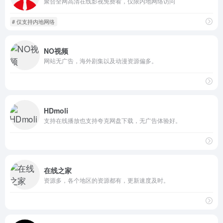
聚合全网高清在线影视免费看，仅限内地网络访问
# 仅支持内地网络
NO视频
网站无广告，海外剧集以及动漫资源偏多。
HDmoli
支持在线播放也支持夸克网盘下载，无广告体验好。
在线之家
资源多，各个地区的资源都有，更新速度及时。