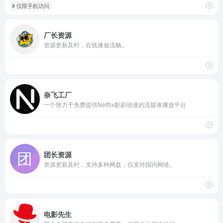
# 仅限手机访问
厂长资源
资源更新及时，在线播放流畅。
奈飞工厂
一个致力于免费提供Netflix影剧动漫的流媒体播放平台
团长资源
资源更新及时，支持多种网盘，仅支持国内网络。
电影先生