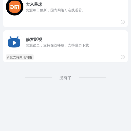
大米星球
资源每日更新，国内网络可在线观看。
修罗影视
资源很全，支持在线播放、支持磁力下载
# 仅支持内地网络
没有了