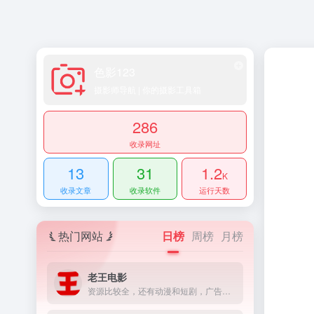
色影123
摄影师导航 | 你的摄影工具箱
286
收录网址
13
31
1.2
K
收录文章
收录软件
运行天数
热门网站
日榜
周榜
月榜
老王电影
资源比较全，还有动漫和短剧，广告较多。