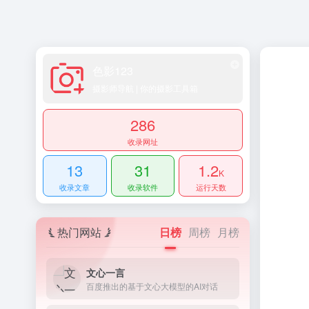
色影123
摄影师导航 | 你的摄影工具箱
286
收录网址
13
31
1.2
K
收录文章
收录软件
运行天数
热门网站
日榜
周榜
月榜
文心一言
百度推出的基于文心大模型的AI对话