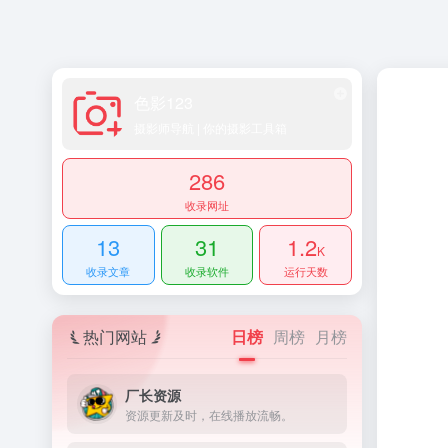
色影123
摄影师导航 | 你的摄影工具箱
286
收录网址
13
31
1.2
K
收录文章
收录软件
运行天数
热门网站
日榜
周榜
月榜
厂长资源
资源更新及时，在线播放流畅。